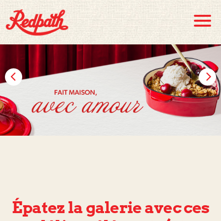
Skip to main content
Épatez la galerie avec ces