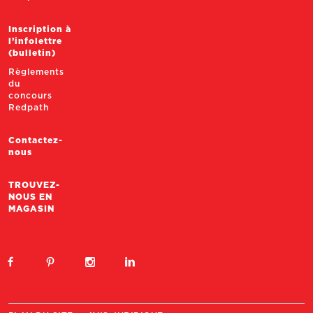
Inscription à
l’infolettre
(bulletin)
Règlements
du
concours
Redpath
Contactez-
nous
TROUVEZ-
NOUS EN
MAGASIN
Social Media Links